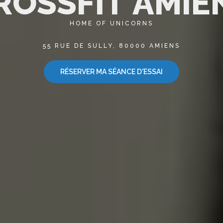
R
O
S
S
F
I
T
A
M
I
E
HOME OF UNICORNS
55 RUE DE SULLY, 80000 AMIENS
RÉSERVER MA SÉANCE D'ESSAI